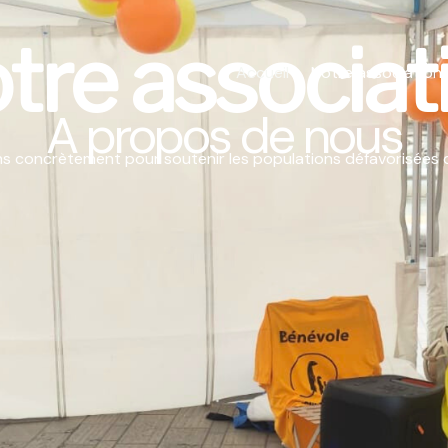
tre associat
Accueil
Notre association
A propos de nous
s concrètement pour soutenir les populations défavorisées 