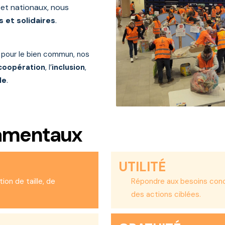
 et nationaux
, nous
s et solidaires
.
on pour le bien commun, nos
coopération
, l’
inclusion
,
le
.
damentaux
UTILITÉ
ion de taille, de
Répondre aux besoins conc
des actions ciblées.