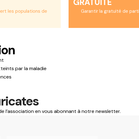
GRATUITÉ
sert les populations de
Garantir la gratuité de part
ion
nt
teints par la maladie
ences
uricates
de l’association en vous abonnant à notre newsletter.