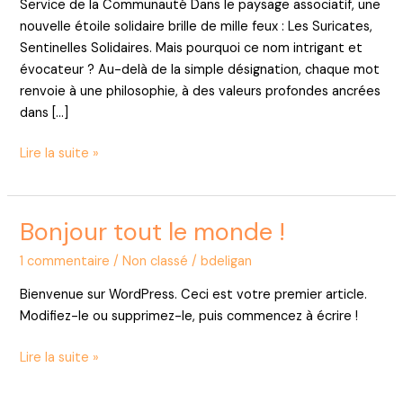
Service de la Communauté Dans le paysage associatif, une
nouvelle étoile solidaire brille de mille feux : Les Suricates,
Sentinelles Solidaires. Mais pourquoi ce nom intrigant et
évocateur ? Au-delà de la simple désignation, chaque mot
renvoie à une philosophie, à des valeurs profondes ancrées
dans […]
Lire la suite »
Bonjour tout le monde !
Bonjour
tout
1 commentaire
/
Non classé
/
bdeligan
le
monde !
Bienvenue sur WordPress. Ceci est votre premier article.
Modifiez-le ou supprimez-le, puis commencez à écrire !
Lire la suite »