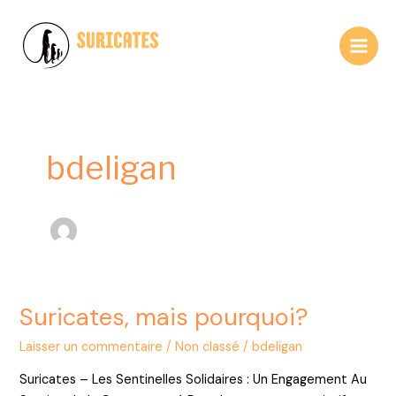
Aller
Main
au
Men
contenu
L
es se
n
tinelles solidai
r
es
bdeligan
Suricates, mais pourquoi?
Suricates,
mais
Laisser un commentaire
/
Non classé
/
bdeligan
pourquoi?
Suricates – Les Sentinelles Solidaires : Un Engagement Au